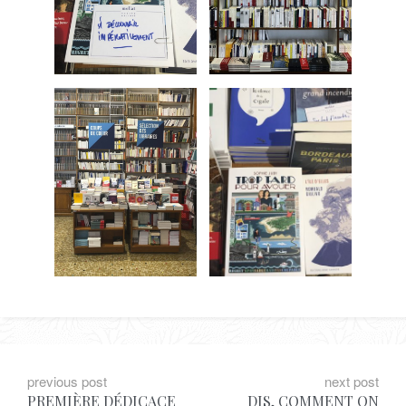
N
previous post
next post
PREMIÈRE DÉDICACE
DIS, COMMENT ON