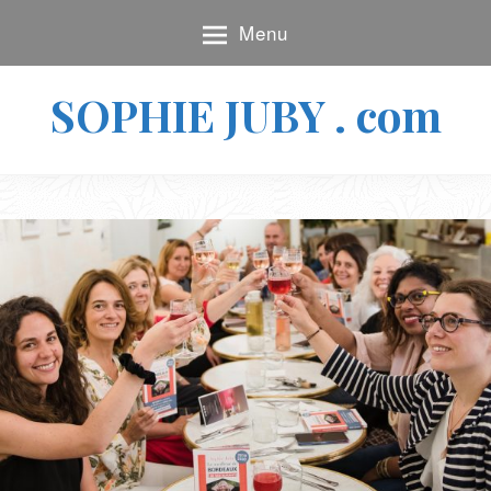
S
Menu
k
i
p
SOPHIE JUBY . com
t
o
S
c
O
o
P
n
H
t
I
e
E
n
J
t
U
B
Y
.
C
O
M